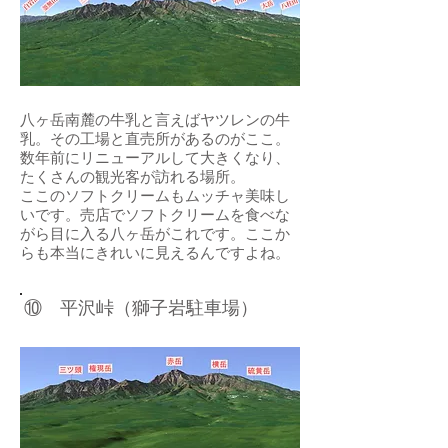
八ヶ岳南麓の牛乳と言えばヤツレンの牛
乳。その工場と直売所があるのがここ。
数年前にリニューアルして大きくなり、
たくさんの観光客が訪れる場所。
​ここのソフトクリームもムッチャ美味し
いです。売店でソフトクリームを食べな
がら目に入る八ヶ岳がこれです。ここか
らも本当にきれいに見えるんですよね。
⑩ 平沢峠（獅子岩駐車場）