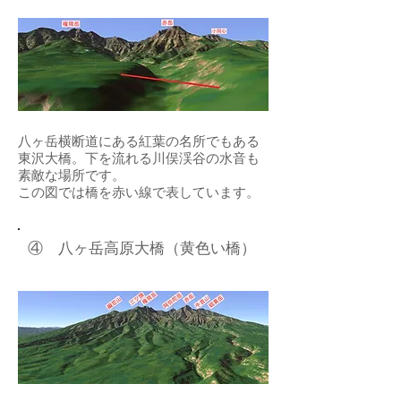
八ヶ岳横断道にある紅葉の名所でもある
東沢大橋。下を流れる川俣渓谷の水音も
素敵な場所です。
​この図では橋を赤い線で表しています。
​④ 八ヶ岳高原大橋（黄色い橋）