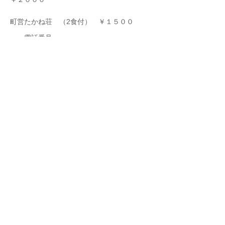
町営たかね荘 （2食付） ￥１５００
～ 電話番号 ～
まぁ、これは知っている人には当たり前のこ
となんですが、
今の清里の電話番号が ０５５１（４８）
○×△☐ なのに対して、この頃は、０５５
１４８－○×△☐なんですね。
おまけに、驚くのは、後ろの部分は４桁とは
限らず、2桁だったり、3桁だったり色々だ
ということですかね?
しかし、この本の中の記述では”ヤッケ””キ
ャラバンシューズ”などの呼称が出てきます
が、今でも使ってるのかな?僕はとても懐か
しく思いながら見てたんですけど･･･。
villa-leafcoco.ltd.