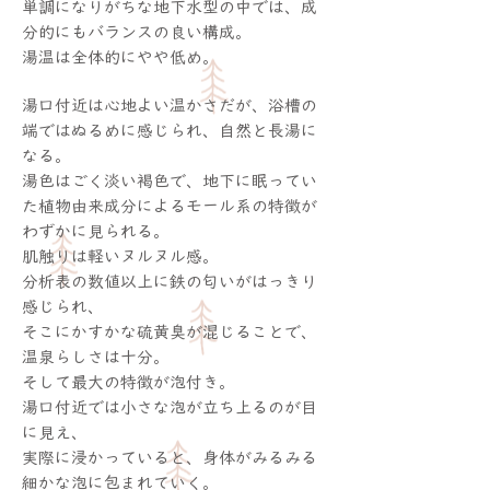
単調になりがちな地下水型の中では、成
分的にもバランスの良い構成。
湯温は全体的にやや低め。
湯口付近は心地よい温かさだが、浴槽の
端ではぬるめに感じられ、自然と長湯に
なる。
湯色はごく淡い褐色で、地下に眠ってい
た植物由来成分によるモール系の特徴が
わずかに見られる。
肌触りは軽いヌルヌル感。
分析表の数値以上に鉄の匂いがはっきり
感じられ、
そこにかすかな硫黄臭が混じることで、
温泉らしさは十分。
そして最大の特徴が泡付き。
湯口付近では小さな泡が立ち上るのが目
に見え、
実際に浸かっていると、身体がみるみる
細かな泡に包まれていく。