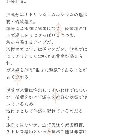
が分かる。
主成分はナトリウム・カルシウムの塩化
物・硫酸塩系。
塩分による保温効果に加え、硫酸塩の作
用で湯上がりはさっぱりしつつも、
芯から温まるタイプだ。
浴槽内では匂いは穏やかだが、飲泉では
はっきりとした塩味と硫黄臭が感じら
れ、
ガス感を伴う“生きた源泉”であることが
よく分かる。
炭酸ガス量は突出して多いわけではない
が、循環をかけず源泉を新鮮な状態で使
っているため、
泡付きとして体感に現れているのだろ
う。
派手さはないが、血行促進や疲労回復、
ストレス緩和といった基本性能は非常に