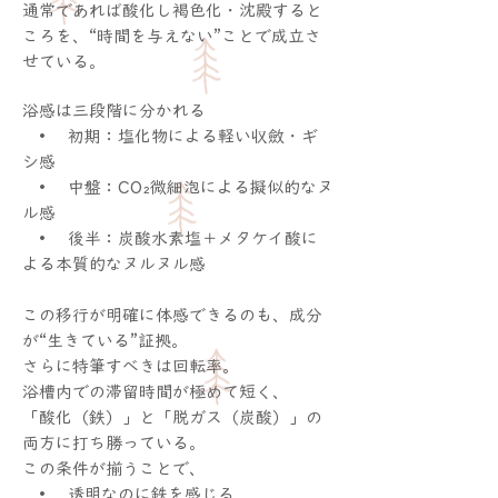
通常であれば酸化し褐色化・沈殿すると
ころを、“時間を与えない”ことで成立さ
せている。
浴感は三段階に分かれる
• 初期：塩化物による軽い収斂・ギ
シ感
• 中盤：CO₂微細泡による擬似的なヌ
ル感
• 後半：炭酸水素塩＋メタケイ酸に
よる本質的なヌルヌル感
この移行が明確に体感できるのも、成分
が“生きている”証拠。
さらに特筆すべきは回転率。
浴槽内での滞留時間が極めて短く、
「酸化（鉄）」と「脱ガス（炭酸）」の
両方に打ち勝っている。
この条件が揃うことで、
• 透明なのに鉄を感じる