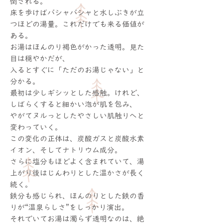
倒される。
床を歩けばバシャバシャと水しぶきが立
つほどの湯量。これだけでも来る価値が
ある。
お湯はほんのり褐色がかった透明。見た
目は穏やかだが、
入るとすぐに「ただのお湯じゃない」と
分かる。
最初は少しギシッとした感触。けれど、
しばらくすると細かい泡が肌を包み、
やがてヌルっとしたやさしい肌触りへと
変わっていく。
この変化の正体は、炭酸ガスと炭酸水素
イオン、そしてナトリウム成分。
さらに塩分もほどよく含まれていて、湯
上がり後はじんわりとした温かさが長く
続く。
鉄分も感じられ、ほんのりとした鉄の香
りが“温泉らしさ”をしっかり演出。
それでいてお湯は濁らず透明なのは、絶