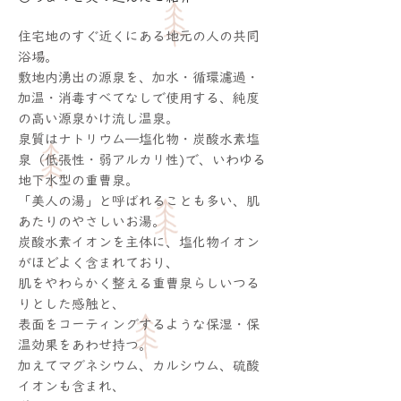
住宅地のすぐ近くにある地元の人の共同
浴場。
敷地内湧出の源泉を、加水・循環濾過・
加温・消毒すべてなしで使用する、純度
の高い源泉かけ流し温泉。
泉質はナトリウム―塩化物・炭酸水素塩
泉（低張性・弱アルカリ性)で、いわゆる
地下水型の重曹泉。
「美人の湯」と呼ばれることも多い、肌
あたりのやさしいお湯。
炭酸水素イオンを主体に、塩化物イオン
がほどよく含まれており、
肌をやわらかく整える重曹泉らしいつる
りとした感触と、
表面をコーティングするような保湿・保
温効果をあわせ持つ。
加えてマグネシウム、カルシウム、硫酸
イオンも含まれ、