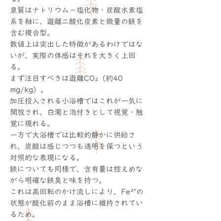
泉質はナトリウム－塩化物・炭酸水素塩
系を軸に、遊離二酸化炭素と微量の鉄を
含む複合型。
数値上は突出した特徴があるわけではな
いが、実際の体感はそれを大きく上回
る。
まず注目すべきは遊離CO₂（約40
mg/kg）。
加圧投入される小浴槽ではこれが一気に
開放され、白濁と泡付きとして視覚・触
覚に現れる。
一方で大浴槽では比較的静かに供給さ
れ、炭酸は感じつつも透明を保つという
対照的な表現になる。
鉄についても同様で、含有量は控えめな
がら明確な鉄臭と味を持つ。
これは高回転のかけ流しにより、Fe²⁺の
状態が酸化前のまま浴槽に維持されてい
るため。