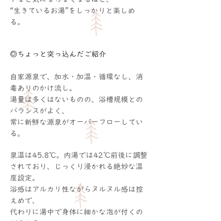
“生きているお湯”をしっかりと楽しめ
る。
◎ちょっと突っ込んだご紹介
自家源泉で、加水・加温・循環なし、消
毒ありのかけ流し。
湯量は多くはないものの、浴槽規模との
バランスがよく、
常に新鮮な源泉がオーバーフローしてい
る。
泉温は45.8℃。内湯では42℃前後に調整
されており、じっくり浸かれる絶妙な温
度設定。
浴感はアルカリ性ながらヌルヌル感は控
えめで、
代わりに湯中で身体に細かな泡が付くの