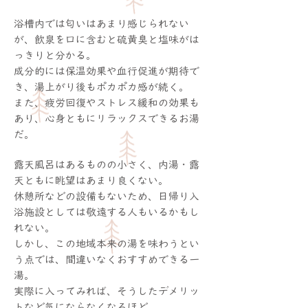
浴槽内では匂いはあまり感じられない
が、飲泉を口に含むと硫黄臭と塩味がは
っきりと分かる。
成分的には保温効果や血行促進が期待で
き、湯上がり後もポカポカ感が続く。
また、疲労回復やストレス緩和の効果も
あり、心身ともにリラックスできるお湯
だ。
露天風呂はあるものの小さく、内湯・露
天ともに眺望はあまり良くない。
休憩所などの設備もないため、日帰り入
浴施設としては敬遠する人もいるかもし
れない。
しかし、この地域本来の湯を味わうとい
う点では、間違いなくおすすめできる一
湯。
実際に入ってみれば、そうしたデメリッ
トなど気にならなくなるほど、