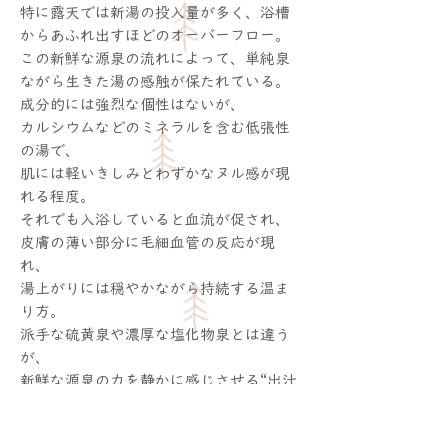
特に露天では新湯の投入量が多く、浴槽
からあふれ出すほどのオーバーフロー。
この新鮮な源泉の流れによって、単純泉
ながら生きた湯の感触が保たれている。
成分的には強烈な個性はないが、
カルシウムなどのミネラルを含む低張性
の湯で、
肌には軽いきしみとわずかなヌル感が現
れる程度。
それでも入浴していると血流が促され、
皮膚の薄い部分に毛細血管の反応が現
れ、
湯上がりには穏やかながら持続する温ま
り方。
派手な硫黄泉や濃厚な塩化物泉とは違う
が、
新鮮な源泉の力を静かに感じさせる“出汁
系の湯”。
石和温泉がまだ「青空温泉」と呼ばれて