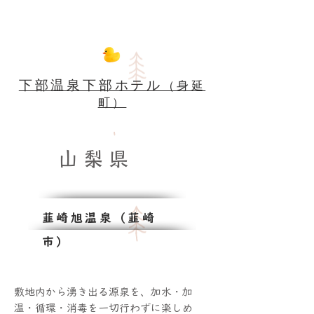
下部温泉下部ホテル
（身延
町）
山 梨 県
韮崎旭温泉（韮崎
市）
敷地内から湧き出る源泉を、加水・加
温・循環・消毒を一切行わずに楽しめ